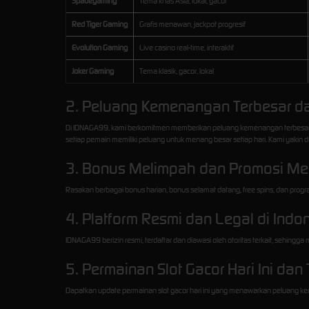
Spadegaming
Tema khas Asia, lokal, gacor
Red Tiger Gaming
Grafis menawan, jackpot progresif
Evolution Gaming
Live casino real-time, interaktif
Joker Gaming
Tema klasik, gacor, lokal
2. Peluang Kemenangan Terbesar da
Di IDNAGA99, kami berkomitmen memberikan peluang kemenangan terbesar dan p
setiap pemain memiliki peluang untuk menang besar setiap hari. Kami yakin 
3. Bonus Melimpah dan Promosi Me
Rasakan berbagai bonus harian, bonus selamat datang, free spins, dan prog
4. Platform Resmi dan Legal di Indo
IDNAGA99 berizin resmi, terdaftar dan diawasi oleh otoritas terkait, sehing
5. Permainan Slot Gacor Hari Ini dan
Dapatkan update permainan slot gacor hari ini yang menawarkan peluang ke