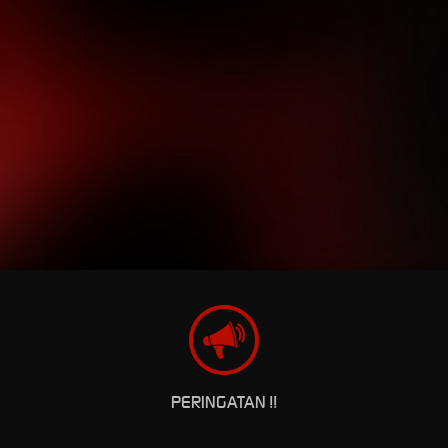
rcaya di Indonesia
 Online Resmi dan Terpercaya d
PERINGATAN !!
ebagai Situs Slot Online Resmi dan 