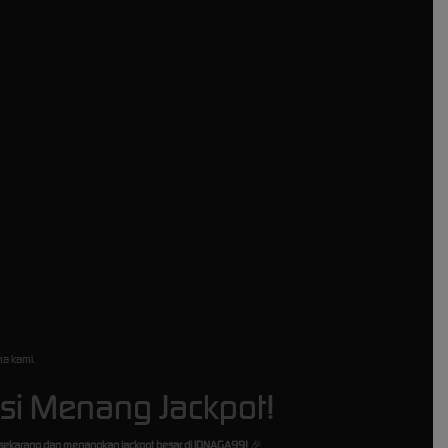
ma kami.
i Menang Jackpot!
 sekarang dan menangkan jackpot besar di IDNAGA99!
🎉