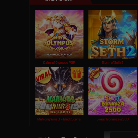
Gates of Olympus POP
Storm of Seth 2
Mahjong Wins 3 – Black Scatter
Sweet Bonanza 2500