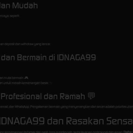
dan Mudah
aya, seperti:
an deposit dan withdraw yang lancar.
dan Bermain di IDNAGA99
dan mulai bermain. 🎮
an untuk meraih kemenangan besar. ✨
Profesional dan Ramah 💬
at, email, dan WhatsApp. Pengalaman bermain yang menyenangkan dan aman adalah prioritas uta
 IDNAGA99 dan Rasakan Sensas
ng kemenangan terbesar dan pasti, bonus melimpah, serta layanan profesional dan aman.
Daftar