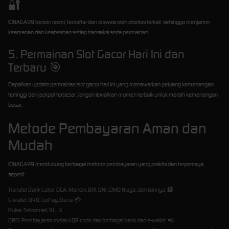
🔐
IDNAGA99 berizin resmi, terdaftar dan diawasi oleh otoritas terkait, sehingga menjamin
keamanan dan keabsahan setiap transaksi serta permainan.
5. Permainan Slot Gacor Hari Ini dan
Terbaru 🎯
Dapatkan update permainan slot gacor hari ini yang menawarkan peluang kemenangan
tertinggi dan jackpot terbesar. Jangan lewatkan momen terbaik untuk meraih kemenangan
besar.
Metode Pembayaran Aman dan
Mudah
IDNAGA99 mendukung berbagai metode pembayaran yang praktis dan terpercaya,
seperti:
Transfer Bank Lokal: BCA, Mandiri, BRI, BNI, CIMB Niaga, dan lainnya. 🏦
E-wallet: OVO, GoPay, Dana. 💳
Pulsa: Telkomsel, XL. 📱
QRIS: Pembayaran melalui QR code dari berbagai bank dan e-wallet. 📲