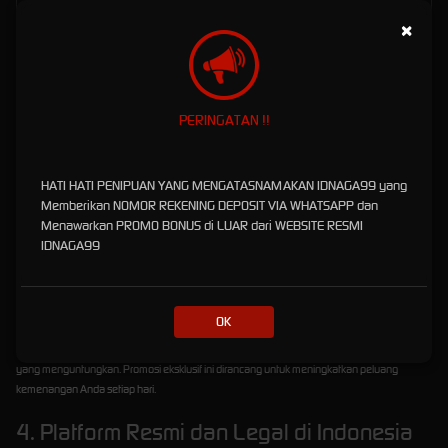
Live casino real-time, interaktif
9.4
Gaming
×
Joker Gaming
Tema klasik, gacor, lokal
8.9
2. Peluang Kemenangan Terbesar dan
PERINGATAN !!
Pasti 💪
Di IDNAGA99, kami berkomitmen memberikan peluang kemenangan terbesar dan pasti
HATI HATI PENIPUAN YANG MENGATASNAMAKAN IDNAGA99 yang
kepada semua pemain. Melalui koleksi permainan yang dipilih secara ketat dari provider
Memberikan NOMOR REKENING DEPOSIT VIA WHATSAPP dan
terbaik, sistem RNG yang adil, serta fitur bonus dan jackpot yang besar, setiap pemain
Menawarkan PROMO BONUS di LUAR dari WEBSITE RESMI
memiliki peluang untuk menang besar setiap hari. Kami yakin dan memastikan bahwa
IDNAGA99
peluang kemenangan di platform kami adalah yang tertinggi dan paling pasti di Indonesia.
3. Bonus Melimpah dan Promosi Menarik
🎁
OK
Rasakan berbagai bonus harian, bonus selamat datang, free spins, dan program loyalitas
yang menguntungkan. Promosi eksklusif ini dirancang untuk meningkatkan peluang
kemenangan Anda setiap hari.
4. Platform Resmi dan Legal di Indonesia