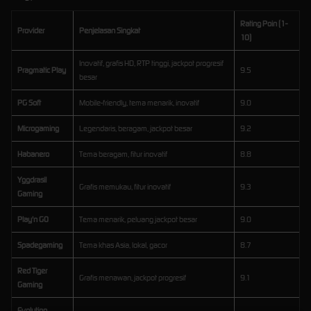
Rating Poin (1-
Provider
Penjelasan Singkat
10)
Inovatif, grafis HD, RTP tinggi, jackpot progresif
Pragmatic Play
9.5
besar
PG Soft
Mobile-friendly, tema menarik, inovatif
9.0
Microgaming
Legendaris, beragam, jackpot besar
9.2
Habanero
Tema beragam, fitur inovatif
8.8
Yggdrasil
Grafis memukau, fitur inovatif
9.3
Gaming
Play'n GO
Tema menarik, peluang jackpot besar
9.0
Spadegaming
Tema khas Asia, lokal, gacor
8.7
Red Tiger
Grafis menawan, jackpot progresif
9.1
Gaming
Evolution