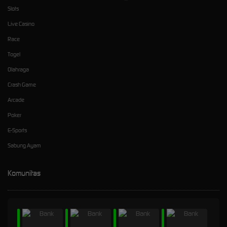
Slots
Live Casino
Race
Togel
Olahraga
Crash Game
Arcade
Poker
E-Sports
Sabung Ayam
Komunitas