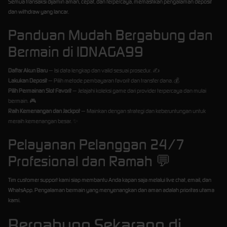
Semua transaksi dijamin aman, cepat, dan terpercaya, memastikan pengalaman deposit
dan withdraw yang lancar.
Panduan Mudah Bergabung dan
Bermain di IDNAGA99
Daftar Akun Baru
— Isi data lengkap dan valid sesuai prosedur. ✍️
Lakukan Deposit
— Pilih metode pembayaran favorit dan transfer dana. 💰
Pilih Permainan Slot Favorit
— Jelajahi koleksi game dari provider terpercaya dan mulai
bermain. 🎮
Raih Kemenangan dan Jackpot
— Mainkan dengan strategi dan keberuntungan untuk
meraih kemenangan besar. ✨
Pelayanan Pelanggan 24/7
Profesional dan Ramah 💬
Tim customer support kami siap membantu Anda kapan saja melalui live chat, email, dan
WhatsApp. Pengalaman bermain yang menyenangkan dan aman adalah prioritas utama
kami.
Bergabung Sekarang di