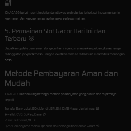
🔐
IDNAGA99 berizin resmi, terdaftar dan diawasi oleh otoritas terkait, sehingga menjamin
keamanan dan keabsahan setiap transaksi serta permainan.
5. Permainan Slot Gacor Hari Ini dan
Terbaru 🎯
Dapatkan update permainan slot gacor hari ini yang menawarkan peluang kemenangan
tertinggi dan jackpot terbesar. Jangan lewatkan momen terbaik untuk meraih kemenangan
besar.
Metode Pembayaran Aman dan
Mudah
IDNAGA99 mendukung berbagai metode pembayaran yang praktis dan terpercaya,
seperti:
Transfer Bank Lokal: BCA, Mandiri, BRI, BNI, CIMB Niaga, dan lainnya. 🏦
E-wallet: OVO, GoPay, Dana. 💳
Pulsa: Telkomsel, XL. 📱
QRIS: Pembayaran melalui QR code dari berbagai bank dan e-wallet. 📲